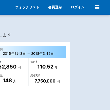
ウォッチリスト
会員登録
ログイン
します
期間
2015年3月3日 ～ 2018年3月2日
償還率
52,850
110.52
円
%
人数
調達実績
148
7,750,000
人
円