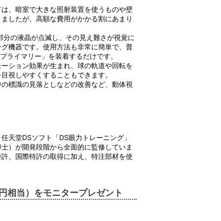
ては、暗室で大きな照射装置を使うものや壁
りましたが、高額な費用がかかる割にあまり
部分の液晶が点滅し、その見え難さが視覚に
ング機器です。使用方法も非常に簡単で、普
「プライマリー」を装着するだけです。
モーション効果が生まれ、球の軌道や回転を
を目視しやすくすることもできます。
中の標識の見落としなどの改善など、動体視
任天堂DSソフト「DS眼力トレーニング」
博士）が開発段階から全面的に監修していま
特許、国際特許の取得に加え、特注部材を使
。
円相当）をモニタープレゼント