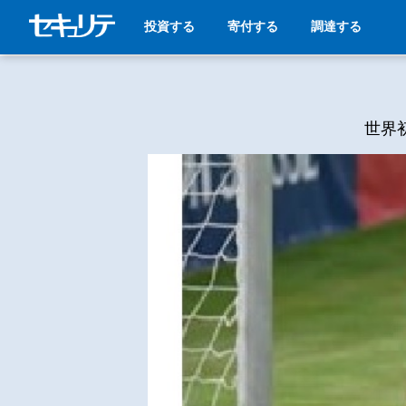
投資する
寄付する
調達する
世界