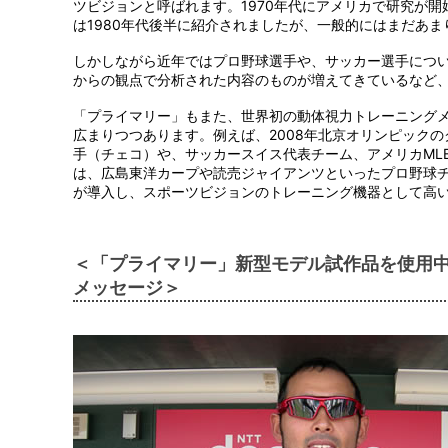
ツビジョンと呼ばれます。1970年代にアメリカで研究が
は1980年代後半に紹介されましたが、一般的にはまだあ
しかしながら近年ではプロ野球選手や、サッカー選手につ
からの観点で分析された内容のものが増えてきているなど
「プライマリー」もまた、世界初の動体視力トレーニング
広まりつつあります。例えば、2008年北京オリンピックのクレー射
手（チェコ）や、サッカースイス代表チーム、アメリカML
は、広島東洋カープや読売ジャイアンツといったプロ野球
が導入し、スポーツビジョンのトレーニング機器として高
＜「プライマリー」新型モデル試作品を使用
メッセージ＞