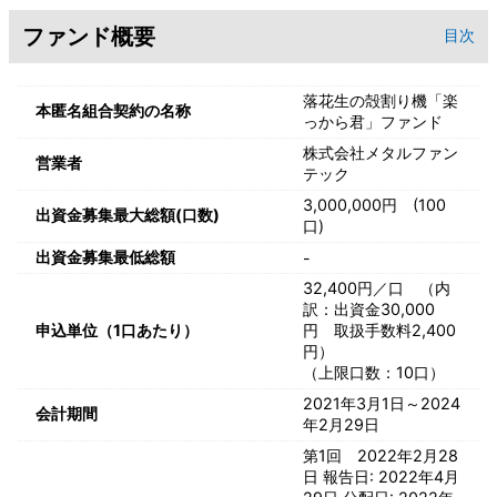
ファンド概要
目次
落花生の殻割り機「楽
本匿名組合契約の名称
っから君」ファンド
株式会社メタルファン
営業者
テック
3,000,000円 (100
出資金募集最大総額(口数)
口)
出資金募集最低総額
-
32,400円／口 （内
訳：出資金30,000
申込単位（1口あたり）
円 取扱手数料2,400
円）
（上限口数：10口）
2021年3月1日～2024
会計期間
年2月29日
第1回 2022年2月28
日 報告日: 2022年4月