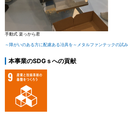
手動式 楽っから君
～障がいのある方に配慮ある冶具を～メタルファンテックの試み
本事業のSDGｓへの貢献