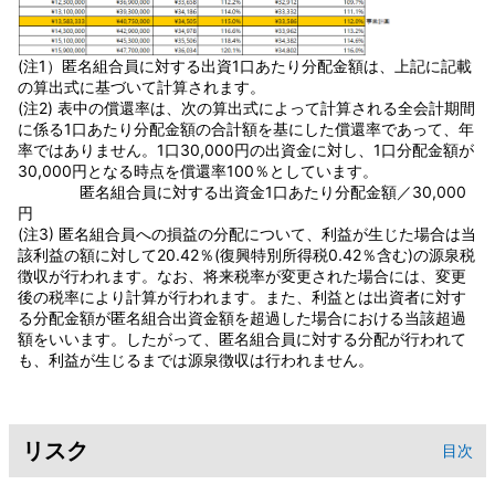
(注1）匿名組合員に対する出資1口あたり分配金額は、上記に記載
の算出式に基づいて計算されます。
(注2) 表中の償還率は、次の算出式によって計算される全会計期間
に係る1口あたり分配金額の合計額を基にした償還率であって、年
率ではありません。1口30,000円の出資金に対し、1口分配金額が
30,000円となる時点を償還率100％としています。
匿名組合員に対する出資金1口あたり分配金額／30,000
円
(注3) 匿名組合員への損益の分配について、利益が生じた場合は当
該利益の額に対して20.42％(復興特別所得税0.42％含む)の源泉税
徴収が行われます。なお、将来税率が変更された場合には、変更
後の税率により計算が行われます。また、利益とは出資者に対す
る分配金額が匿名組合出資金額を超過した場合における当該超過
額をいいます。したがって、匿名組合員に対する分配が行われて
も、利益が生じるまでは源泉徴収は行われません。
リスク
目次