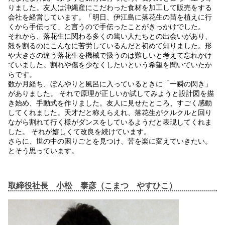
りました。友人は沖縄産にこだわった食材を加工して販売をする
会社を経営しています。「明日、伊江島に落花生の苗を植えに行
くから手伝って」と言うので手伝ったことがきっかけでした。
それから、落花生に関わる多くの篤い人たちとの出会いがあり、
殻を割るのにこんなに苦労しているんだと初めて知りました。形
や大きさの違う落花生を機械で扱うのは難しいと考えて忘れかけ
ていました。割れや傷を少なくしたいという希望を聞いていたか
らです。
数か月経ち、ぼんやりと風呂に入っているときに「一瞬の閃き」
がありました。 それで原理が正しいか試してみようと設計図を描
き始め、手動式を作りました。友人に見せたところ、すごく感動
してくれました。天才だと称えらえれ、落花生がクルクルと回り
ながら割れて行く様がダンスをしているようだと表現してくれま
した。 それが嬉しくて改良を続けています。
さらに、世の中の困りごとを見つけ、苦を楽に変えていきたい。
とそう思っています。
取締役社長 小松 泰彦（こまつ やすひこ）