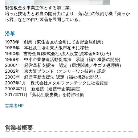
製缶板金を事業主体とする加工業。
培った技術力と独自の開発力により、落花生の殻割り機「楽っか
ら君」などの自社製品を展開している。
沿革
1978年 創業（東住吉区杭全町にて吉野金属創業）
1986年 本社及工場を東大阪市柏田に移転
1990年 吉野金属(株式会社)法人設立(資本金500万円)
1999年 中小企業創造活動促進法 承認（福祉機器の開発)
2000年 経営革新支援法 認定（環境関連／生ゴミ処理機）
2002年 東大阪ブランド（オンリーワン技術）認定
2003年 経営革新支援法 認定（福祉機器の開発）
2007年1月 株式会社メタルファンテックに社名変更
2008年7月 新連携（連携帯企業)認定
2017年11月「落花生脱皮機」を特許出願
営業者HP
営業者概要