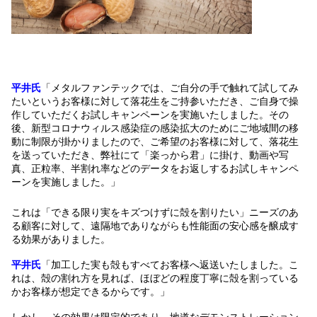
平井氏
「メタルファンテックでは、ご自分の手で触れて試してみ
たいというお客様に対して落花生をご持参いただき、ご自身で操
作していただくお試しキャンペーンを実施いたしました。その
後、新型コロナウィルス感染症の感染拡大のためにご地域間の移
動に制限が掛かりましたので、ご希望のお客様に対して、落花生
を送っていただき、弊社にて「楽っから君」に掛け、動画や写
真、正粒率、半割れ率などのデータをお返しするお試しキャンペ
ーンを実施しました。」
これは「できる限り実をキズつけずに殻を割りたい」ニーズのあ
る顧客に対して、遠隔地でありながらも性能面の安心感を醸成す
る効果がありました。
平井氏
「加工した実も殻もすべてお客様へ返送いたしました。こ
れは、殻の割れ方を見れば、ほぼどの程度丁寧に殻を割っている
かお客様が想定できるからです。」
しかし、その効果は限定的であり、地道なデモンストレーション