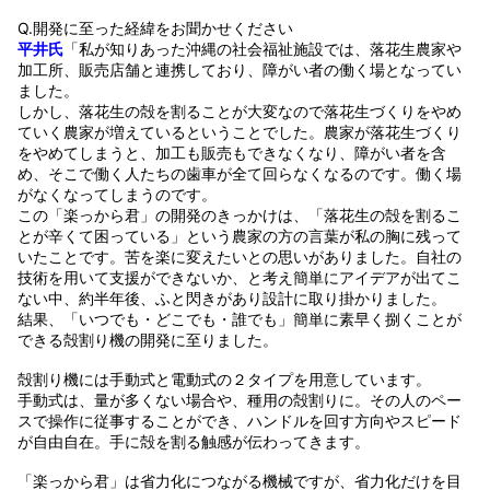
Q.開発に至った経緯をお聞かせください
平井氏
「私が知りあった沖縄の社会福祉施設では、落花生農家や
加工所、販売店舗と連携しており、障がい者の働く場となってい
ました。
しかし、落花生の殻を割ることが大変なので落花生づくりをやめ
ていく農家が増えているということでした。農家が落花生づくり
をやめてしまうと、加工も販売もできなくなり、障がい者を含
め、そこで働く人たちの歯車が全て回らなくなるのです。働く場
がなくなってしまうのです。
この「楽っから君」の開発のきっかけは、「落花生の殻を割るこ
とが辛くて困っている」という農家の方の言葉が私の胸に残って
いたことです。苦を楽に変えたいとの思いがありました。自社の
技術を用いて支援ができないか、と考え簡単にアイデアが出てこ
ない中、約半年後、ふと閃きがあり設計に取り掛かりました。
結果、「いつでも・どこでも・誰でも」簡単に素早く捌くことが
できる殻割り機の開発に至りました。
殻割り機には手動式と電動式の２タイプを用意しています。
手動式は、量が多くない場合や、種用の殻割りに。その人のペー
スで操作に従事することができ、ハンドルを回す方向やスピード
が自由自在。手に殻を割る触感が伝わってきます。
「楽っから君」は省力化につながる機械ですが、省力化だけを目