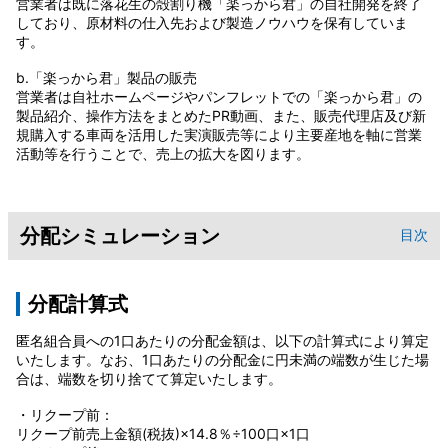
営業者は既に落花生の殻割り機「楽っから君」の自社開発を終了
しており、原材料の仕入先および製造ノウハウを保有していま
す。
b.「楽っから君」製品の販売
営業者は自社ホームページやパンフレットでの「楽っから君」の
製品紹介、操作方法をまとめたPR動画、また、販売代理店及び新
規購入する車両を活用した実演販売等により主要産地を軸に営業
活動等を行うことで、売上の拡大を図ります。
分配シミュレーション
目次
分配計算式
匿名組合員への1口あたりの分配金額は、以下の計算式により算定
いたします。なお、1口あたりの分配金に円未満の端数が生じた場
合は、端数を切り捨てて算定いたします。
・リクープ前：
リクープ前売上金額(税抜)×14.8％÷100口×1口