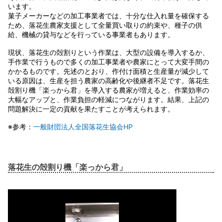
います。
菓子メーカーなどの加工事業者では、十分な仕入れ量を確保する
ため、落花生農家支援として全量買い取りの約束や、種子の供
給、機械の貸与などを行っている事業者もあります。
現状、落花生の殻割りという作業は、大型の設備を導入するか、
手作業で行うもので多くの加工事業者や農家にとって大変手間の
かかるものです。先述のとおり、作付け面積と生産量が減少して
いる原因は、生産を担う農家の高齢化や後継者不足です。落花生
殻割り機「楽っから君」を導入する農家が増えると、作業効率の
大幅なアップと、作業負担の軽減につながります。結果、上記の
問題解決に一定の貢献を果たすことが考えられます。
※参考：
一般財団法人全国落花生協会HP
落花生の殻割り機「楽っから君」