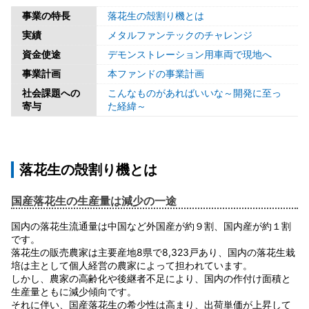
事業の特長
落花生の殻割り機とは
実績
メタルファンテックのチャレンジ
資金使途
デモンストレーション用車両で現地へ
事業計画
本ファンドの事業計画
社会課題への
こんなものがあればいいな～開発に至っ
寄与
た経緯～
落花生の殻割り機とは
国産落花生の生産量は減少の一途
国内の落花生流通量は中国など外国産が約９割、国内産が約１割
です。
落花生の販売農家は主要産地8県で8,323戸あり、国内の落花生栽
培は主として個人経営の農家によって担われています。
しかし、農家の高齢化や後継者不足により、国内の作付け面積と
生産量ともに減少傾向です。
それに伴い、国産落花生の希少性は高まり、出荷単価が上昇して