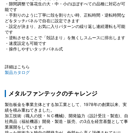
・隙間調整で落花生の大・中・小のほぼすべての品種に対応が可
能です
・手割りのように丁寧に殻を割りたい時、正転時間・逆転時間な
どをタッチパネルで自在に設定できます
・設定が決まり、お気に入りパターンの繰り返し連続運転も可能
です
・逆転させることで「殻詰まり」を無くしスムースに排出します
・速度設定も可能です
・操作しやすいタッチパネル式
詳細はこちら
製品カタログ
メタルファンテックのチャレンジ
製缶板金を事業主体とする加工業として、1978年の創業以来、実
績を積み重ねてきました。
加工技術（職人の技・ＮＣ機械)、開発協力（設計受注・製造)、自
社商品（福祉機器）開発・製造・販売、の3点を経営基盤として事
業展開をしています。
培った技術力と独自の開発力が、外部から高く評価されており、