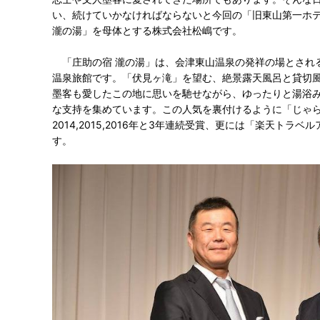
い、続けていかなければならないと今回の「旧東山第一ホ
瀧の湯」を母体とする株式会社松嶋です。
「庄助の宿 瀧の湯」は、会津東山温泉の発祥の場とされる
温泉旅館です。「伏見ヶ滝」を望む、絶景露天風呂と貸切
墨客も愛したこの地に思いを馳せながら、ゆったりと湯浴
な支持を集めています。この人気を裏付けるように「じゃらん O
2014,2015,2016年と3年連続受賞、更には「楽天トラ
す。