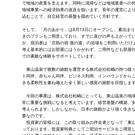
で地域の産業を支えます。同時に清掃などは地域業者への
地域事業への経済効果の波及を狙います。長年の運営によ
込むことで、自立経営の基盤を固めていく方針です。
そして、「月のあかり」は8月13日にオープンし、素泊ま
きのプランもご用意しており、すでに喜びの声も上がって
が、宿泊者は「庄助の宿 瀧の湯」の浴場をご利用いただけ
考え基本的にはお部屋にはうかがわず、ご用件なども部屋
での素敵な体験をサポートしています。
東山温泉で複数の旅館を運営する株式会社松嶋の持つ様々
ト同伴、赤ちゃん同伴、ビジネス利用、インバウンドから
きる柔軟性を兼ね備えた全く新しい感覚の旅館を目指しま
今回の事業は、株式会社松嶋にとっても、東山温泉の地域
常に重要な挑戦になると考えています。経営基盤の構築、
考えられます。しかしながら、日本の旅館がより強く生き
要なのです。
投資家の皆様には、この取り組みの伴走者となって「東山
っております。投資家特典としてご宿泊サービスをご用意