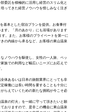
外部委託を積極的に活用し経営のスリム化と
り培ってきた経営ノウハウを惜しみなく注ぎ
りを基本とした宿泊プランを提供。お食事付
います。「月のあかり」にも浴場があります
ます。また、お客様のプライベートを第一に
付きの内線から承るなど、お客様の東山温泉
なノウハウを駆使し、女性の一人旅、ペッ
ご家族での利用など幅広いニーズにお応えで
す。
全体あるいは日本の旅館業界にとっても非
安定稼働には長い時間を要することも十分に
ながらえていくための新たな挑戦が今こそ必
温泉の灯火」を一緒に守って頂きたいと願
しておりますので、是非この機会に東山温泉