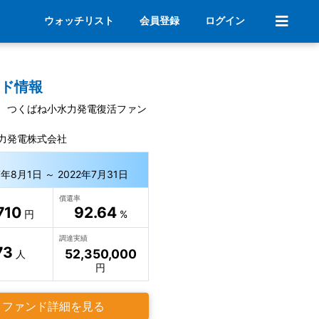
ウォッチリスト
会員登録
ログイン
ンド情報
 つくばね小水力発電復活ファン
力発電株式会社
7年8月1日 ～ 2022年7月31日
償還率
710
92.64
円
%
調達実績
73
52,350,000
人
円
ファンド詳細を見る