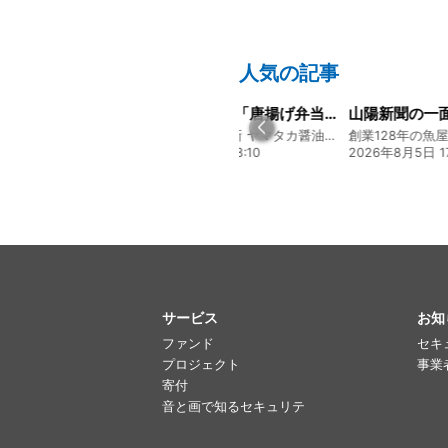
人気の記事
大人気メニュー「唐揚げ弁当」のレシピをご紹介します！
山陽新聞の一面に掲載いただきました！
募集開始のお
130年の伝統と革新 ヤマタカ醤油ファンド
創業128年の魚屋 倉敷「魚春」ファンド
贅を尽くす 和
 08:10
2026年8月5日 17:24
2026年8月3日 1
サービス
お知
ファンド
セキ
プロジェクト
事業
寄付
音と画で知るセキュリテ