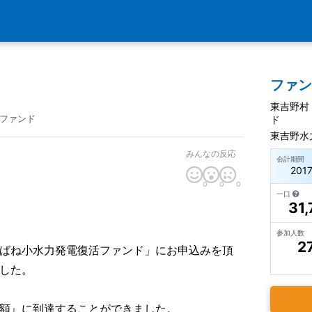
ファ
東吉野村
ファンド
ド
東吉野水
みんなの反応
会計期間
201
0
0
0
一口
31,
参加人数
2
ばね小水力発電復活ファンド」にお申込みを頂
した。
額』に到達することができました。