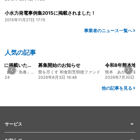
小水力発電事例集2015に掲載されました！
2015年11月27日 17:15
事業者のニュース一覧へ
人気の記事
山陽新聞の一面に掲載いただきました！
募集開始のお知らせ
創業128年の魚屋 倉敷「魚春」ファンド
贅を尽くす 和食割烹明徳ファンド
熊本 あか牛「
2026年8月3日 16:48
2026年7月30日 15:25
他の記事を見る
サービス