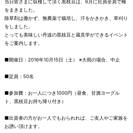
当日皆さまに収穫して頂く黒枝豆は、6月に社員全員で
種
をまきました。
除草剤は撒かず、無農薬で栽培し、汗をかきかき、草刈り
をしまし
た。
とっても美味しい丹波の黒枝豆と蔵見学ができるイベント
をご案内
します。
■開催日：2016年10月15日（土） ※大雨の場合、中止
■定員：50名
■参加費：お一人につき1000円（昼食、甘酒ヨーグル
ト、黒枝
豆お持ち帰り付き）
■出資者の方がお一人でもおられれば、ご友人やご家族を
お誘い頂
けます。