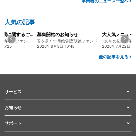
事業者のニュース一覧へ
人気の記事
令和8年熊本地震に関するご報告
募集開始のお知らせ
熊本 あか牛「延寿牛」ファンド2026
贅を尽くす 和食割烹明徳ファンド
15:25
2026年8月3日 16:48
2026年7月22日 08
他の記事を見る
サービス
お知らせ
サポート