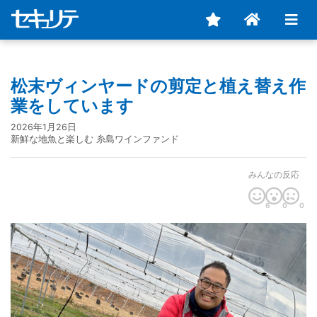
松末ヴィンヤードの剪定と植え替え作
業をしています
2026年1月26日
新鮮な地魚と楽しむ 糸島ワインファンド
みんなの反応
6
0
0