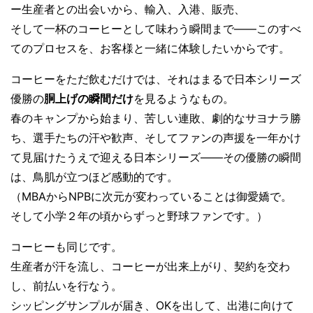
ー生産者との出会いから、輸入、入港、販売、
そして一杯のコーヒーとして味わう瞬間まで——このすべ
てのプロセスを、お客様と一緒に体験したいからです。
コーヒーをただ飲むだけでは、それはまるで日本シリーズ
優勝の
胴上げの瞬間だけ
を見るようなもの。
春のキャンプから始まり、苦しい連敗、劇的なサヨナラ勝
ち、選手たちの汗や歓声、そしてファンの声援を一年かけ
て見届けたうえで迎える日本シリーズ——その優勝の瞬間
は、鳥肌が立つほど感動的です。
（MBAからNPBに次元が変わっていることは御愛嬌で。
そして小学２年の頃からずっと野球ファンです。）
コーヒーも同じです。
生産者が汗を流し、コーヒーが出来上がり、契約を交わ
し、前払いを行なう。
シッピングサンプルが届き、OKを出して、出港に向けて