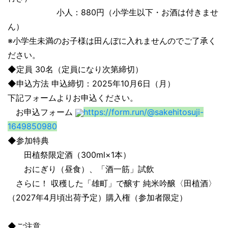
小人：880円（小学生以下・お酒は付きませ
ん）
※小学生未満のお子様は田んぼに入れませんのでご了承く
ださい。
◆定員 30名（定員になり次第締切）
◆申込方法 申込締切：2025年10月6日（月）
下記フォームよりお申込ください。
お申込フォーム
https://form.run/@sakehitosuji-
1649850980
◆参加特典
田植祭限定酒（300ml×1本）
おにぎり（昼食）、「酒一筋」試飲
さらに！ 収穫した「雄町」で醸す 純米吟醸〈田植酒〉
（2027年4月頃出荷予定）購入権（参加者限定）
◆ご注意