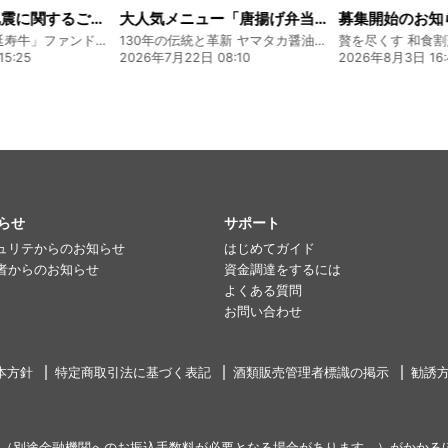
大人気メニュー「唐揚げ弁当」のレシピをご紹介します！
募集開始のお知らせ
130年の伝統と革新 ヤマタカ醤油ファンド
贅を尽くす 和食割烹明徳ファンド
8:10
2026年8月3日 16:48
2026年8月5日 17:
らせ
サポート
ュリテからのお知らせ
はじめてガイド
者からのお知らせ
資金調達をするには
よくある質問
お問い合わせ
本方針
特定商取引法に基づく表記
酒類販売管理者標識の掲示
勧誘
（別途金融機関へのお振込手数料が必要となる場合があります。）がかかる