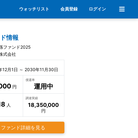
ウォッチリスト
会員登録
ログイン
ンド情報
孫ファンド2025
株式会社
年12月1日 ～ 2030年11月30日
償還率
000
運用中
円
調達実績
18
18,350,000
人
円
ファンド詳細を見る