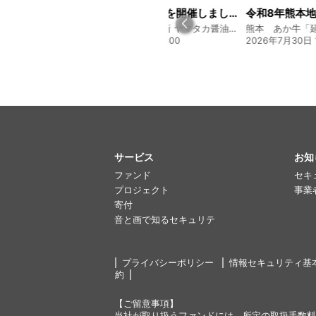
経営方針説明会を開催しました
令和8年熊本地震に関するご報告
130年の伝統と革新 ヤマタカ醤油ファンド
熊本 あか牛「延寿牛」ファンド2026
20:00
2026年7月30日 15:25
2026年7月22日 0
サービス
お知
ファンド
セキ
プロジェクト
事業
寄付
音と画で知るセキュリテ
プライバシーポリシー
情報セキュリティ基
約
【ご留意事項】
当社が取り扱うファンドには、所定の取扱手数料