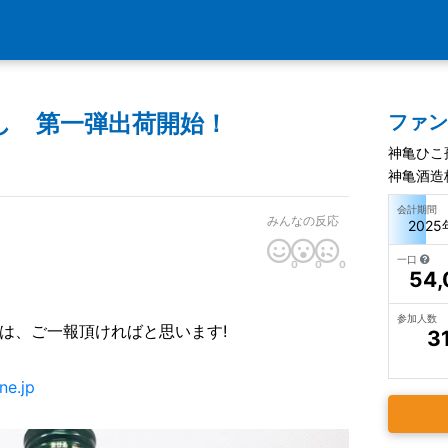
し 第一弾出荷開始！
ファ
神亀ひこ
神亀酒造
会計期間
みんなの反応
2025
一口
0
0
0
54,
参加人数
は、ご一報頂ければと思います!
3
ne.jp