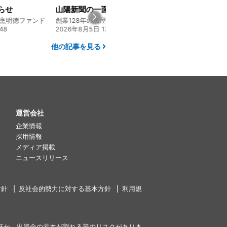
山陽新聞の一面に掲載いただきました！
経営方針説明会を開催しました
創業128年の魚屋 倉敷「魚春」ファンド
130年の伝統と革新 ヤマタカ醤油ファンド
24
2026年8月4日 20:00
2026年7月30日 15:
他の記事を見る
運営会社
企業情報
採用情報
メディア掲載
ニュースリリース
方針
反社会的勢力に対する基本方針
利用規
ほか、出資金の元本が割れる等のリスクがありま