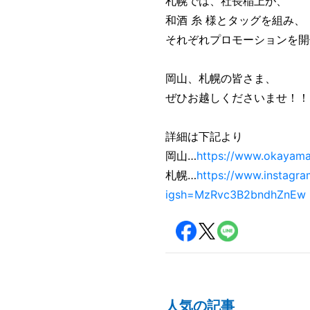
札幌では、社長稲上が、
和酒 糸 様とタッグを組み、
それぞれプロモーションを開
岡山、札幌の皆さま、
ぜひお越しくださいませ！！
詳細は下記より
岡山…
https://www.okayama
札幌…
https://www.instagr
igsh=MzRvc3B2bndhZnEw
人気の記事