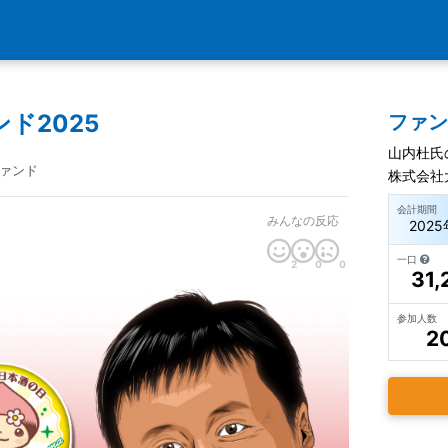
ド2025
ファ
山内杜氏
ァンド
株式会社
会計期間
みんなの反応
2025
一口
2
0
0
31,
参加人数
2