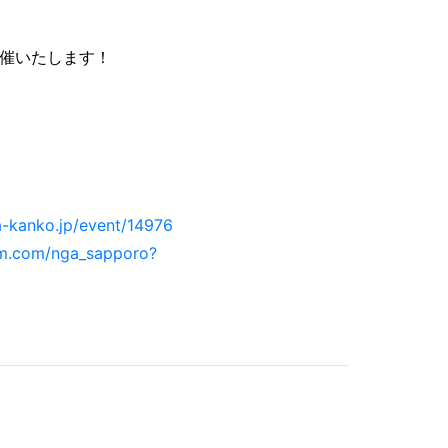
催いたします！
-kanko.jp/event/14976
am.com/nga_sapporo?