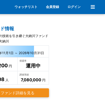
ウォッチリスト
会員登録
ログイン
ンド情報
の技術を引き継ぐ大納川ファンド
大納川
年11月1日 ～ 2026年10月31日
償還率
200
運用中
円
調達実績
08
7,080,000
人
円
ファンド詳細を見る