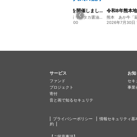
経営方針説明会を開催しました
令和8年熊本地震に関するご報告
130年の伝統と革新 ヤマタカ醤油ファンド
熊本 あか牛「延寿牛」ファンド2026
20:00
2026年7月30日 15:25
2026年7月22日 0
サービス
お知
ファンド
セキ
プロジェクト
事業
寄付
音と画で知るセキュリテ
プライバシーポリシー
情報セキュリティ基
約
【ご留意事項】