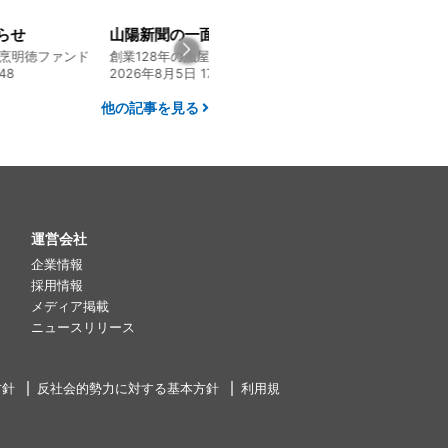
山陽新聞の一面に掲載いただきました！
経営方針説明会を開催しました
創業128年の魚屋 倉敷「魚春」ファンド
130年の伝統と革新 ヤマタカ醤油ファンド
24
2026年8月4日 20:00
2026年7月30日 15:
他の記事を見る
運営会社
企業情報
採用情報
メディア掲載
ニュースリリース
方針
反社会的勢力に対する基本方針
利用規