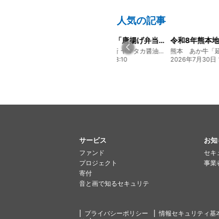
人気の記事
大人気メニュー「唐揚げ弁当」のレシピをご紹介します！
令和8年熊本地震に関するご報告
募集開始のお
130年の伝統と革新 ヤマタカ醤油ファンド
熊本 あか牛「延寿牛」ファンド2026
贅を尽くす 和
 08:10
2026年7月30日 15:25
2026年8月3日 1
サービス
お知
ファンド
セキ
プロジェクト
事業
寄付
音と画で知るセキュリテ
プライバシーポリシー
情報セキュリティ基