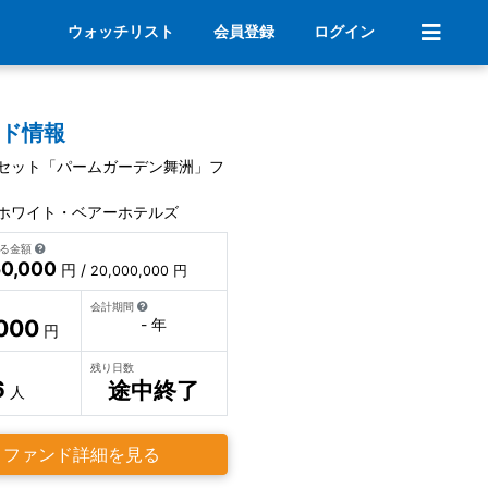
ウォッチリスト
会員登録
ログイン
ンド情報
セット「パームガーデン舞洲」フ
ホワイト・ベアーホテルズ
いる金額
0,000
円 /
20,000,000 円
会計期間
000
- 年
円
残り日数
6
途中終了
人
ファンド詳細を見る