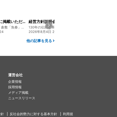
経営方針説明会を開催しました
大人気メニュー「唐揚げ弁当」のレシピをご紹介します！
130年の伝統と革新 ヤマタカ醤油ファンド
130年の伝統と革新 ヤマタカ醤油ファンド
:00
2026年7月22日 08:10
2026年7月30日 15
他の記事を見る
運営会社
企業情報
採用情報
メディア掲載
ニュースリリース
方針
反社会的勢力に対する基本方針
利用規