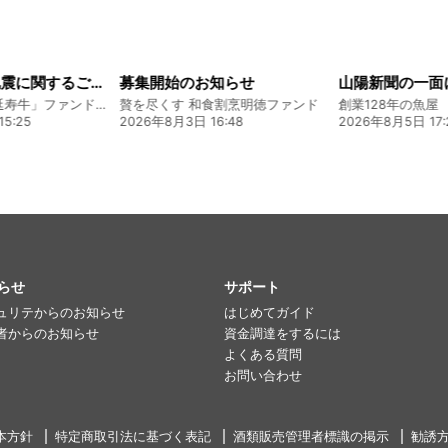
知らせ
山陽新聞の一面に掲載いただきました！
食割烹明徳ファンド
創業128年の魚屋 倉敷「魚春」ファンド
6:48
2026年8月5日 17:24
2026年8月4日 20
らせ
サポート
ュリテからのお知らせ
はじめてガイド
者からのお知らせ
資金調達をするには
よくある質問
お問い合わせ
本方針
特定商取引法に基づく表記
酒類販売管理者標識の掲示
勧誘