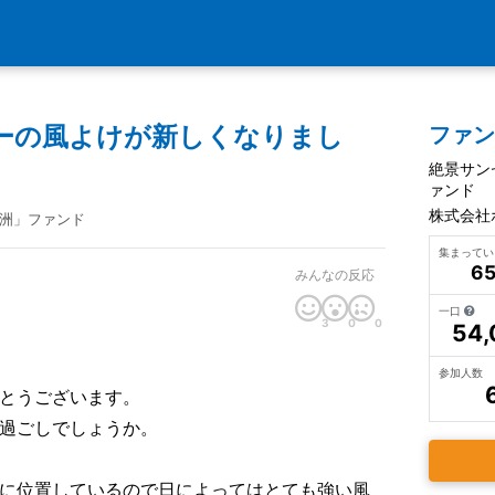
ーの風よけが新しくなりまし
ファ
絶景サン
ァンド
株式会社
洲」ファンド
集まって
65
みんなの反応
一口
3
0
0
54,
参加人数
とうございます。
過ごしでしょうか。
に位置しているので日によってはとても強い風