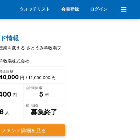
ウォッチリスト
会員登録
ログイン
ンド情報
産業を変える さとうみ羊牧場フ
羊牧場株式会社
いる金額
440,000
円 /
12,000,000 円
会計期間
400
5
円
年
残り日数
6
募集終了
人
ファンド詳細を見る