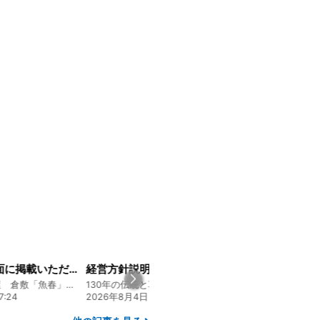
山陽新聞の一面に掲載いただきました！
経営方針説明会を開催しました
創業128年の魚屋 倉敷「魚春」ファンド
130年の伝統と革新 ヤマタカ醤油ファンド
24
2026年8月4日 20:00
2026年7月30日 15: