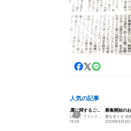
人気の記事
経営方針説明会を開催しました
令和8年熊本地震に関するご報告
募集開始のお
130年の伝統と革新 ヤマタカ醤油ファンド
熊本 あか牛「延寿牛」ファンド2026
贅を尽くす 和食
20:00
2026年7月30日 15:25
2026年8月3日 16