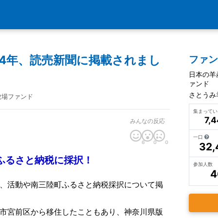
14年、読売新聞に掲載されまし
ファ
日本の羊
ァンド
さとうみ
牧場ファンド
集まって
7,
みんなの反応
一口
6
0
0
32,
ふるさと納税に採択！
参加人数
4
、活動や南三陸町ふるさと納税採択について掲
市宮前区から移住したこともあり、神奈川県版