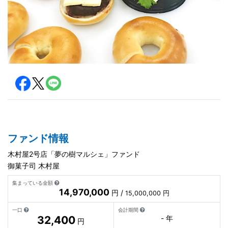
ファンド情報
木村屋2号店「夢の樹マルシェ」ファンド
御菓子司 木村屋
集まっている金額
14,970,000
円 /
15,000,000 円
一口
会計期間
32,400
- 年
円