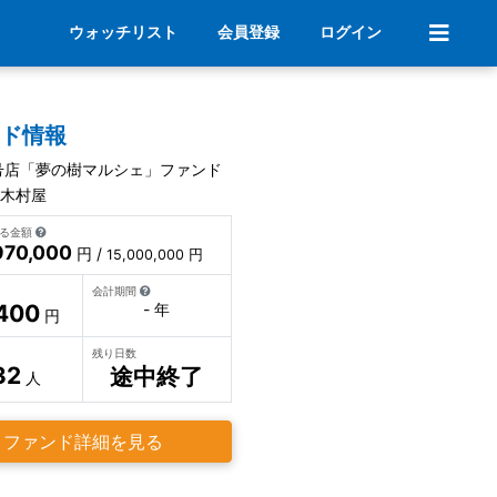
ウォッチリスト
会員登録
ログイン
ンド情報
号店「夢の樹マルシェ」ファンド
 木村屋
いる金額
970,000
円 /
15,000,000 円
会計期間
400
- 年
円
残り日数
32
途中終了
人
ファンド詳細を見る