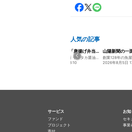
人気の記事
大人気メニュー「唐揚げ弁当」のレシピをご紹介します！
山陽新聞の一面に掲載いただきました！
募集開始のお
130年の伝統と革新 ヤマタカ醤油ファンド
創業128年の魚屋 倉敷「魚春」ファンド
贅を尽くす 和
 08:10
2026年8月5日 17:24
2026年8月3日 1
サービス
お知
ファンド
セキ
プロジェクト
事業
寄付