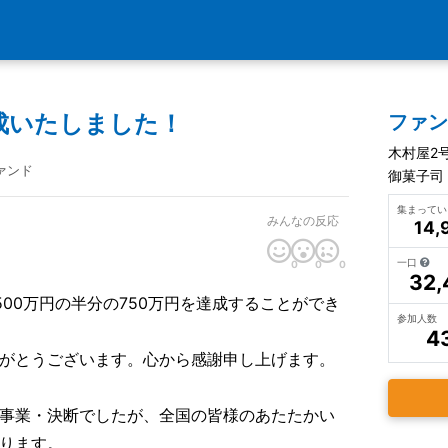
成いたしました！
ファ
木村屋2
ァンド
御菓子司
集まって
みんなの反応
14,
一口
0
0
0
32,
500万円の半分の750万円を達成することができ
参加人数
4
がとうございます。心から感謝申し上げます。
事業・決断でしたが、全国の皆様のあたたかい
ります。