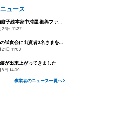
のニュース
「輪島 柚餅子総本家中浦屋 復興ファンド」の募集開始に寄せて
26日 11:27
ベーグルの試食会に出資者2名さまをご招待します
21日 11:03
内装が出来上がってきました
8日 14:09
事業者のニュース一覧へ