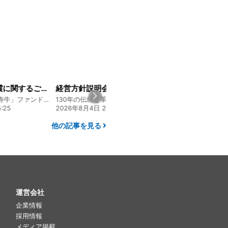
経営方針説明会を開催しました
大人気メニュー「唐揚げ弁当」のレシピをご紹介します！
130年の伝統と革新 ヤマタカ醤油ファンド
130年の伝統と革新 ヤマタカ醤油ファンド
:00
2026年7月22日 08:10
2026年8月5日 17:2
他の記事を見る
運営会社
企業情報
採用情報
メディア掲載