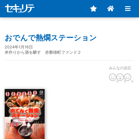
おでんで熱燗ステーション
2024年1月16日
米作りから酒を醸す 赤磐雄町ファンド２
みんなの反応
0
0
0