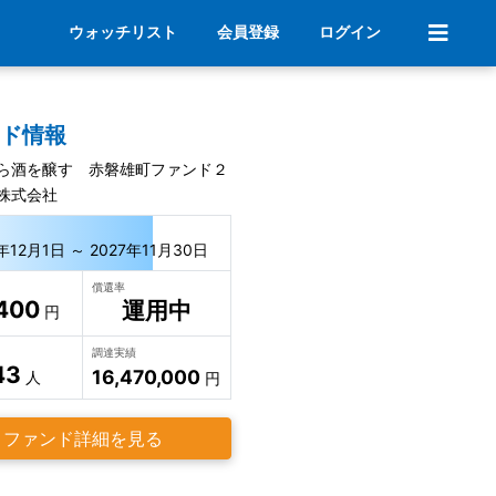
ウォッチリスト
会員登録
ログイン
ンド情報
ら酒を醸す 赤磐雄町ファンド２
株式会社
年12月1日 ～ 2027年11月30日
償還率
400
運用中
円
調達実績
43
16,470,000
人
円
ファンド詳細を見る