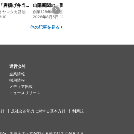
山陽新聞の一面に掲載いただきました！
経営方針説明会を開催しました
創業128年の魚屋 倉敷「魚春」ファンド
130年の伝統と革新 ヤマタカ醤油ファンド
24
2026年8月4日 20:00
2026年7月30日 15:
他の記事を見る
運営会社
企業情報
採用情報
メディア掲載
ニュースリリース
方針
反社会的勢力に対する基本方針
利用規
ほか、出資金の元本が割れる等のリスクがありま