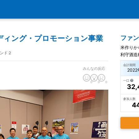
ディング・プロモーション事業
ファ
米作りか
ンド２
利守酒造
会計期間
みんなの反応
2022
一口
0
0
0
32,
参加人数
4