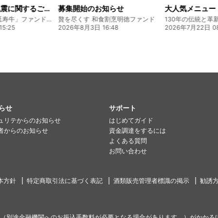
知らせ
大人気メニュー「唐揚げ弁当」のレシピをご紹介します！
割烹明徳ファンド
130年の伝統と革新 ヤマタカ醤油ファンド
:48
2026年7月22日 08:10
2026年8月5日 17:
らせ
サポート
ュリテからのお知らせ
はじめてガイド
者からのお知らせ
資金調達をするには
よくある質問
お問い合わせ
本方針
特定商取引法に基づく表記
酒類販売管理者標識の掲示
勧誘
（別途金融機関へのお振込手数料が必要となる場合があります。）がかかる