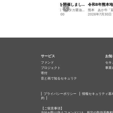
経営方針説明会を開催しました
令和8年熊本地震に関するご報告
募集開始のお
130年の伝統と革新 ヤマタカ醤油ファンド
熊本 あか牛「延寿牛」ファンド2026
贅を尽くす 和食
20:00
2026年7月30日 15:25
2026年8月3日 16
サービス
お知
ファンド
セキ
プロジェクト
事業
寄付
音と画で知るセキュリテ
プライバシーポリシー
情報セキュリティ基
約
【ご留意事項】
当社が取り扱うファンドには、所定の取扱手数料