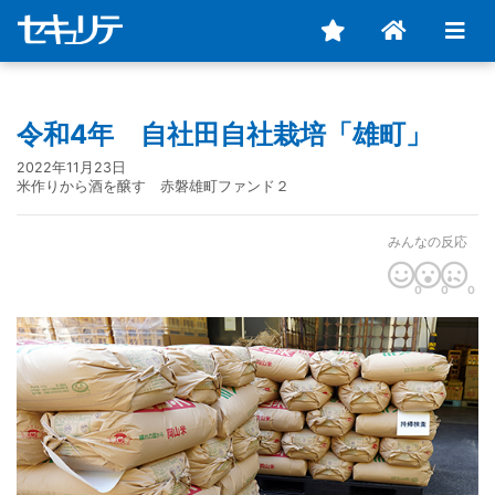
令和4年 自社田自社栽培「雄町」
2022年11月23日
米作りから酒を醸す 赤磐雄町ファンド２
みんなの反応
0
0
0