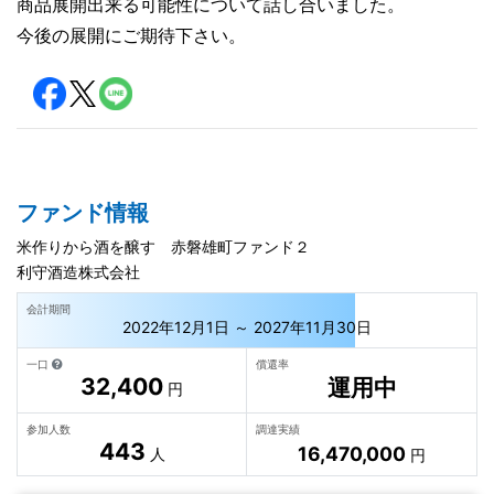
商品展開出来る可能性について話し合いました。
今後の展開にご期待下さい。
ファンド情報
米作りから酒を醸す 赤磐雄町ファンド２
利守酒造株式会社
会計期間
2022年12月1日 ～ 2027年11月30日
一口
償還率
32,400
運用中
円
参加人数
調達実績
443
16,470,000
人
円