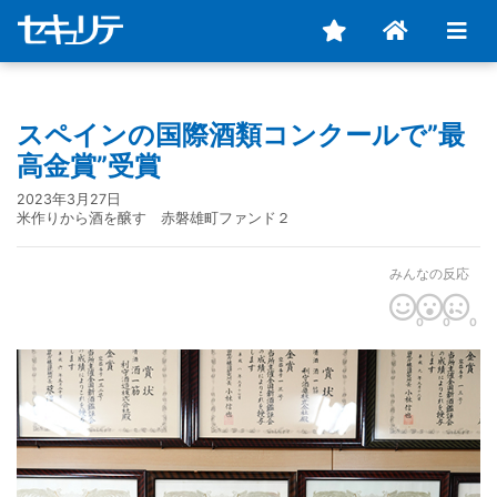
スペインの国際酒類コンクールで”最
高金賞”受賞
2023年3月27日
米作りから酒を醸す 赤磐雄町ファンド２
みんなの反応
0
0
0