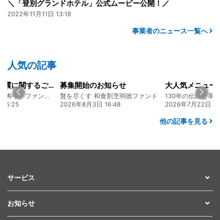
＼「登別グランドホテル」公式ムービー公開！／
2022年11月11日 13:18
事業者のニュース一覧へ
人気の記事
集開始のお知らせ
大人気メニュー「唐揚げ弁当」のレシピをご紹介します！
を尽くす 和食割烹明徳ファンド
130年の伝統と革新 ヤマタカ醤油ファンド
26年8月3日 16:48
2026年7月22日 08:10
2026
他の記事を見る
サービス
お知らせ