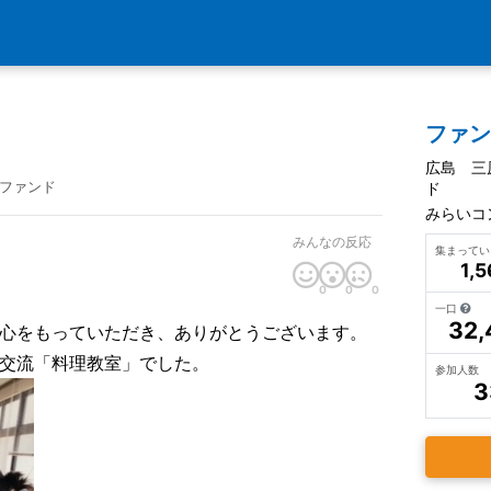
ファ
広島 三
ファンド
ド
みらいコ
みんなの反応
集まって
1,
0
0
0
一口
32,
心をもっていただき、ありがとうございます。
交流「料理教室」でした。
参加人数
3