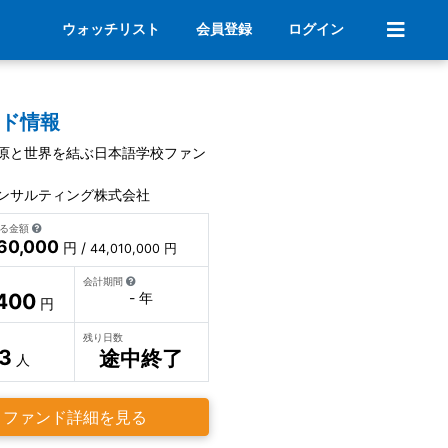
ウォッチリスト
会員登録
ログイン
ンド情報
原と世界を結ぶ日本語学校ファン
ンサルティング株式会社
いる金額
560,000
円 /
44,010,000 円
会計期間
400
- 年
円
残り日数
3
途中終了
人
ファンド詳細を見る