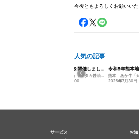
今後ともよろしくお願いいた
人気の記事
山陽新聞の一面に掲載いただきました！
経営方針説明会を開催しました
創業128年の魚屋 倉敷「魚春」ファンド
130年の伝統と革新 ヤマタカ醤油ファンド
17:24
2026年8月4日 20:00
2026年7月30日 1
サービス
お知