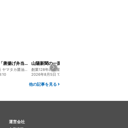
大人気メニュー「唐揚げ弁当」のレシピをご紹介します！
山陽新聞の一面に掲載いただきました！
130年の伝統と革新 ヤマタカ醤油ファンド
創業128年の魚屋 倉敷「魚春」ファンド
:10
2026年8月5日 17:24
2026年8月4日 20:0
他の記事を見る
運営会社