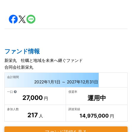
ファンド情報
新栄丸 牡蠣と地域を未来へ継ぐファンド
合同会社新栄丸
会計期間
2022年1月1日 ～ 2027年12月31日
一口
償還率
27,000
運用中
円
参加人数
調達実績
217
14,975,000
人
円
ファンド詳細を見る