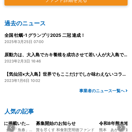
過去のニュース
全国 牡蠣-1 グランプリ2025 二冠 達成！
2025年3月25日 07:00
原動力は、大入島でカキ養殖を成功させて若い人が大入島で仕事ビジネスモデルを作ること。
2023年2月3日 16:46
【気仙沼×大入島】世界でもここだけでしか味わえないコラボテイスト。
2023年1月6日 10:02
事業者のニュース一覧へ
人気の記事
開始のお知らせ
令和8年熊本地震に関するご報告
尽くす 和食割烹明徳ファンド
熊本 あか牛「延寿牛」ファンド2026