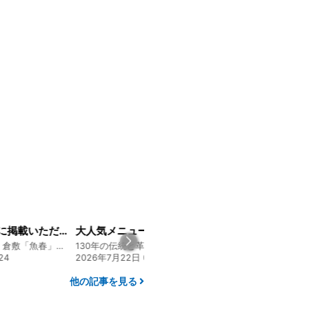
山陽新聞の一面に掲載いただきました！
大人気メニュー「唐揚げ弁当」のレシピをご紹介します！
創業128年の魚屋 倉敷「魚春」ファンド
130年の伝統と革新 ヤマタカ醤油ファンド
24
2026年7月22日 08:10
2026年8月4日 20:0
他の記事を見る