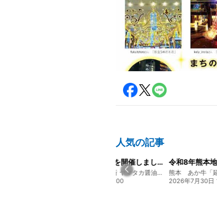
人気の記事
大人気メニュー「唐揚げ弁当」のレシピをご紹介します！
経営方針説明会を開催しました
130年の伝統と革新 ヤマタカ醤油ファンド
130年の伝統と革新 ヤマタカ醤油ファンド
 08:10
2026年8月4日 20:00
2026年7月30日 1