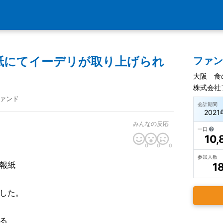
紙にてイーデリが取り上げられ
ファ
大阪 食
株式会社
ァンド
会計期間
2021
みんなの反応
一口
10,
0
0
0
参加人数
報紙
1
した。
る