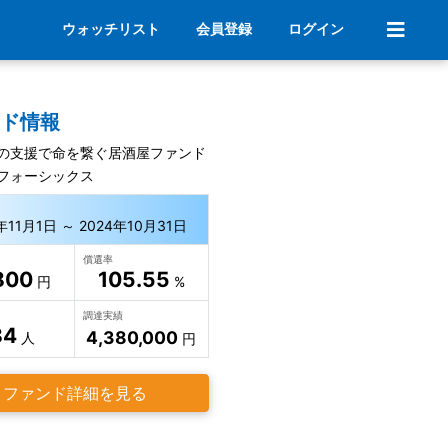
ウォッチリスト
会員登録
ログイン
ンド情報
の支援で命を繋ぐ居酒屋ファンド
フォーシックス
年11月1日 ～ 2024年10月31日
償還率
800
105.55
円
%
調達実績
84
4,380,000
人
円
ファンド詳細を見る