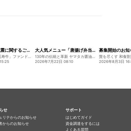
大人気メニュー「唐揚げ弁当」のレシピをご紹介します！
募集開始のお知らせ
130年の伝統と革新 ヤマタカ醤油ファンド
贅を尽くす 和食割烹明徳ファンド
08:10
2026年8月3日 16:48
2026年8月4日 20
らせ
サポート
ュリテからのお知らせ
はじめてガイド
者からのお知らせ
資金調達をするには
よくある質問