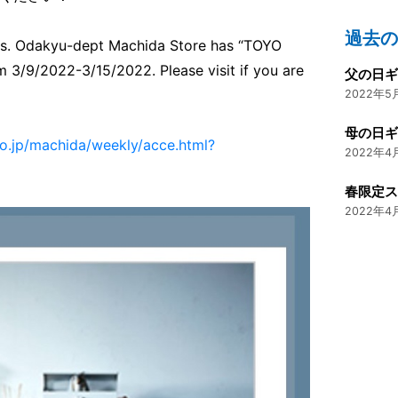
過去
ess. Odakyu-dept Machida Store has “TOYO
3/9/2022-3/15/2022. Please visit if you are
父の日
2022年5月
母の日
o.jp/machida/weekly/acce.html?
2022年4月
2022年4月