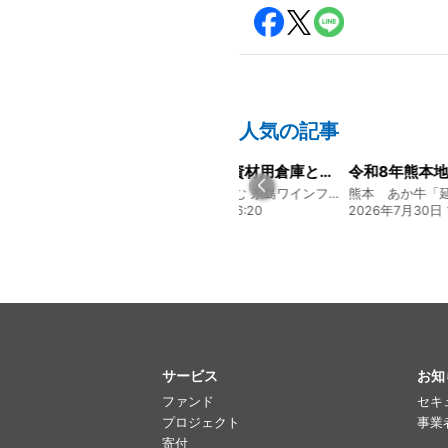
人気の記事
【残り9日！】資材用倉庫として、コンテナハウスの購入を検討しています
令和8年熊本地震に関するご報告
新鮮な地魚と楽しむ 糸島ワインファンド
熊本 あか牛「延寿牛」ファンド2026
日 06:20
2026年7月30日 15:25
2026年7月22日 
サービス
お知
ファンド
セキ
プロジェクト
事業
寄付