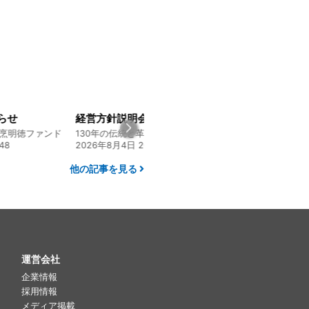
経営方針説明会を開催しました
【残り9日！】資材用倉庫として、コンテナハウスの購入を検討しています
130年の伝統と革新 ヤマタカ醤油ファンド
新鮮な地魚と楽しむ 糸島ワインファンド
:00
2026年7月23日 06:20
2026年7月30日 15
他の記事を見る
運営会社
企業情報
採用情報
メディア掲載