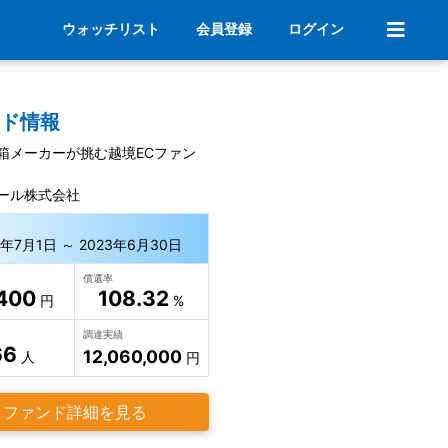
ウォッチリスト
会員登録
ログイン
ンド情報
箱メーカーが挑む越境ECファン
ール株式会社
1年7月1日 ～ 2023年6月30日
償還率
400
108.32
円
%
調達実績
66
12,060,000
人
円
ファンド詳細を見る