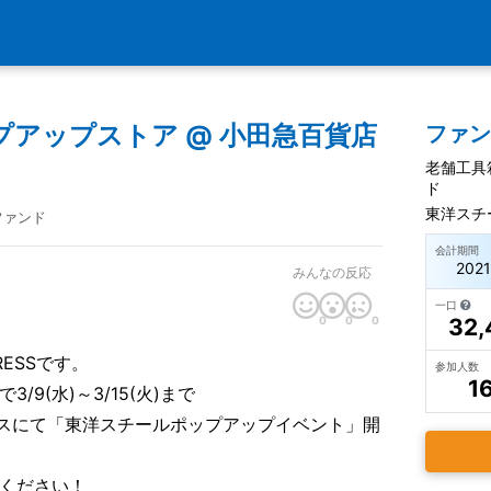
アップストア @ 小田急百貨店
ファ
老舗工具
ド
東洋スチ
ファンド
会計期間
202
みんなの反応
一口
0
0
0
32,
ESSです。
参加人数
1
9(水)～3/15(火)まで
ースにて「東洋スチールポップアップイベント」開
ください！