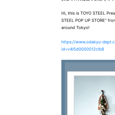
Hi, this is TOYO STEEL Pr
STEEL POP UP STORE” from 
around Tokyo!
https://www.odakyu-dept.c
id=v4l5d0000012clb8