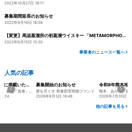
2022年10月27日 18:17
募集期間延長のお知らせ
2022年9月16日 18:58
【変更】馬追蒸溜所の初蒸溜ウイスキー 「METAMORPHOSIS THE ORIGIN」の9月下旬​リリースのお知らせ
2022年9月15日 15:30
事業者のニュース一覧へ
人気の記事
山陽新聞の一面に掲載いただきました！
募集開始のお知らせ
創業128年の魚屋 倉敷「魚春」ファンド
贅を尽くす 和食割烹明徳ファンド
7:24
2026年8月3日 16:48
2026年7月30日 15
他の記事を見る