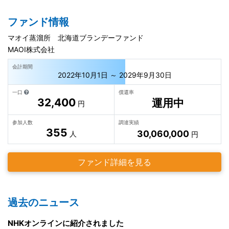
ファンド情報
マオイ蒸溜所 北海道ブランデーファンド
MAOI株式会社
会計期間
2022年10月1日 ～ 2029年9月30日
一口
償還率
32,400
運用中
円
参加人数
調達実績
355
30,060,000
人
円
ファンド詳細を見る
過去のニュース
NHKオンラインに紹介されました