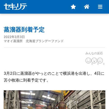
蒸溜器到着予定
2022年3月3日
マオイ蒸溜所 北海道ブランデーファンド
みんなの反応
0
0
0
3月2日に蒸溜器がやっとのことで横浜港を出港し、4日に
苫小牧港に到着予定です。