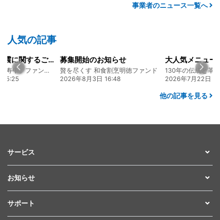
事業者のニュース一覧へ
人気の記事
令和8年熊本地震に関するご報告
募集開始のお知らせ
熊本 あか牛「延寿牛」ファンド2026
贅を尽くす 和食割烹明徳ファンド
15:25
2026年8月3日 16:48
2026年7月22日 08
他の記事を見る
サービス
お知らせ
サポート