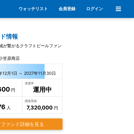
ウォッチリスト
会員登録
ログイン
ンド情報
域が繋がるクラフトビールファン
小笠原商店
年12月1日 ～ 2027年11月30日
償還率
600
運用中
円
調達実績
76
7,320,000
人
円
ファンド詳細を見る