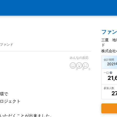
ファ
三鷹 地
ファンド
ド
株式会社
みんなの反応
会計期間
2021
0
0
0
一口
21,
参加人数
2
環で
ロジェクト
いただくことが出来ました。