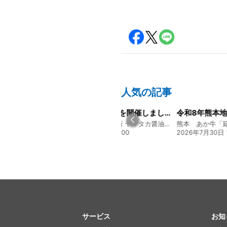
人気の記事
山陽新聞の一面に掲載いただきました！
経営方針説明会を開催しました
創業128年の魚屋 倉敷「魚春」ファンド
130年の伝統と革新 ヤマタカ醤油ファンド
17:24
2026年8月4日 20:00
2026年7月30日 1
サービス
お知