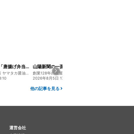
大人気メニュー「唐揚げ弁当」のレシピをご紹介します！
山陽新聞の一面に掲載いただきました！
130年の伝統と革新 ヤマタカ醤油ファンド
創業128年の魚屋 倉敷「魚春」ファンド
:10
2026年8月5日 17:24
2026年8月4日 20:0
他の記事を見る
運営会社