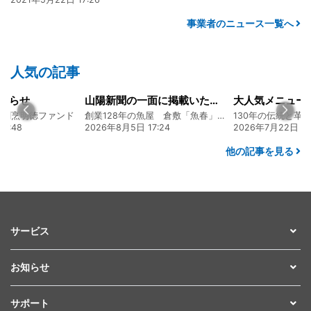
事業者のニュース一覧へ
人気の記事
知らせ
山陽新聞の一面に掲載いただきました！
食割烹明徳ファンド
創業128年の魚屋 倉敷「魚春」ファンド
6:48
2026年8月5日 17:24
2026年7月22日 08
他の記事を見る
サービス
お知らせ
サポート