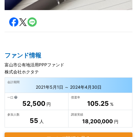
ファンド情報
富山市公有地活用PPPファンド
株式会社ホクタテ
会計期間
2021年5月1日 ～ 2024年4月30日
一口
償還率
52,500
105.25
円
%
参加人数
調達実績
55
18,200,000
人
円