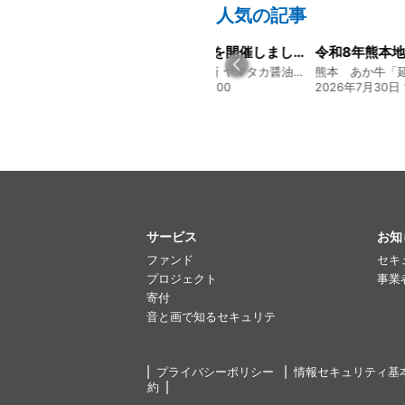
人気の記事
山陽新聞の一面に掲載いただきました！
経営方針説明会を開催しました
創業128年の魚屋 倉敷「魚春」ファンド
130年の伝統と革新 ヤマタカ醤油ファンド
17:24
2026年8月4日 20:00
2026年7月30日 1
サービス
お知
ファンド
セキ
プロジェクト
事業
寄付
音と画で知るセキュリテ
プライバシーポリシー
情報セキュリティ基
約