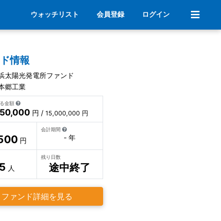
ウォッチリスト
会員登録
ログイン
ンド情報
浜太陽光発電所ファンド
本郷工業
いる金額
050,000
円 /
15,000,000 円
会計期間
500
- 年
円
残り日数
5
途中終了
人
ファンド詳細を見る