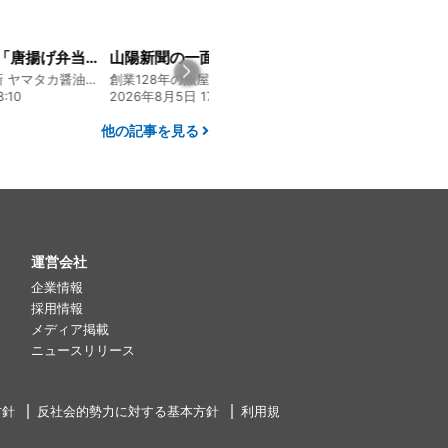
大人気メニュー「唐揚げ弁当」のレシピをご紹介します！
山陽新聞の一面に掲載いただきました！
130年の伝統と革新 ヤマタカ醤油ファンド
創業128年の魚屋 倉敷「魚春」ファンド
:10
2026年8月5日 17:24
2026年8月4日 20:0
他の記事を見る
運営会社
企業情報
採用情報
メディア掲載
ニュースリリース
方針
反社会的勢力に対する基本方針
利用規