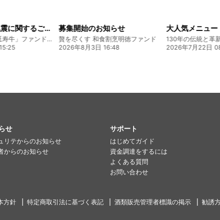
令和8年熊本地震に関するご報告
募集開始のお知らせ
熊本 あか牛「延寿牛」ファンド2026
贅を尽くす 和食割烹明徳ファンド
5:25
2026年8月3日 16:48
2026年7月22日 08
らせ
サポート
ュリテからのお知らせ
はじめてガイド
者からのお知らせ
資金調達をするには
よくある質問
お問い合わせ
本方針
特定商取引法に基づく表記
酒類販売管理者標識の掲示
勧誘