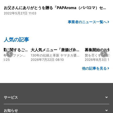
お父さんにありがとうを贈る「PAPAroma（パパロマ）セット」
2022年5月27日 11:03
事業者のニュース一覧へ
人気の記事
令和8年熊本地震に関するご報告
大人気メニュー「唐揚げ弁当」のレシピをご紹介します！
募集開始のお知
熊本 あか牛「延寿牛」ファンド2026
130年の伝統と革新 ヤマタカ醤油ファンド
贅を尽くす 和食割
15:25
2026年7月22日 08:10
2026年8月3日 16:
他の記事を見る
サービス
お知らせ