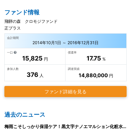
ファンド情報
飛騨の森 クロモジファンド
正プラス
会計期間
2014年10月1日 ～ 2016年12月31日
一口
償還率
15,825
17.75
円
%
参加人数
調達実績
376
14,880,000
人
円
ファンド詳細を見る
過去のニュース
梅雨こそしっかり保湿ケア！黒文字ナノエマルション化粧水でうるおい肌に整えよう。