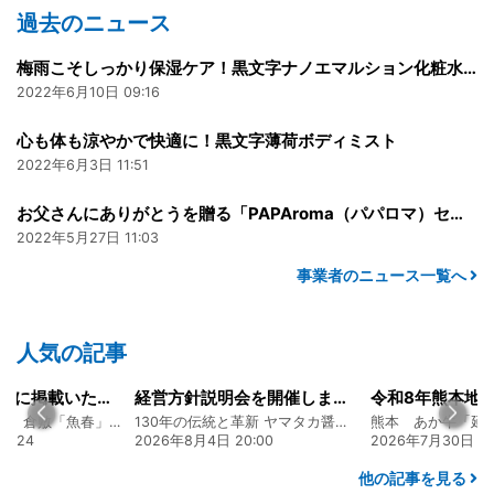
過去のニュース
梅雨こそしっかり保湿ケア！黒文字ナノエマルション化粧水でうるおい肌に整えよう。
2022年6月10日 09:16
心も体も涼やかで快適に！黒文字薄荷ボディミスト
2022年6月3日 11:51
お父さんにありがとうを贈る「PAPAroma（パパロマ）セット」
2022年5月27日 11:03
事業者のニュース一覧へ
人気の記事
経営方針説明会を開催しました
令和8年熊本地震に関するご報告
募集開始のお知
130年の伝統と革新 ヤマタカ醤油ファンド
熊本 あか牛「延寿牛」ファンド2026
贅を尽くす 和食
20:00
2026年7月30日 15:25
2026年8月3日 16:
他の記事を見る