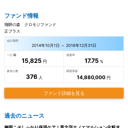
ファンド情報
飛騨の森 クロモジファンド
正プラス
会計期間
2014年10月1日 ～ 2016年12月31日
一口
償還率
15,825
17.75
円
%
参加人数
調達実績
376
14,880,000
人
円
ファンド詳細を見る
過去のニュース
梅雨こそしっかり保湿ケア！黒文字ナノエマルション化粧水でうるおい肌に整えよう。