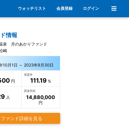
ウォッチリスト
会員登録
ログイン
ンド情報
温泉 月のあかりファンド
松嶋
8年10月1日 ～ 2023年9月30日
償還率
500
111.19
円
%
調達実績
29
14,880,000
人
円
ファンド詳細を見る