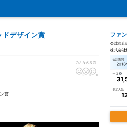
ッドデザイン賞
ファ
会津東山
株式会社
会計期間
みんなの反応
201
一口
0
0
0
31,
参加人数
ン賞
1