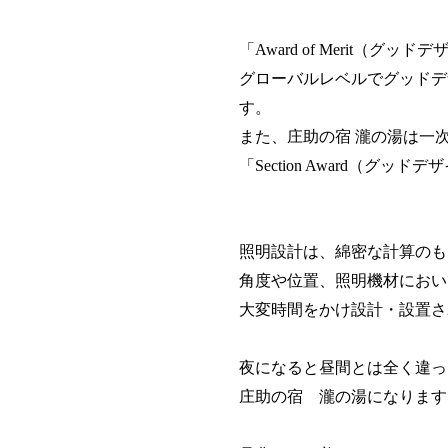
「
Award of Merit
（グッドデ
グローバルレベルでグッドデ
す。
また、庄助の宿 瀧の湯は一
「
Section Award
（グッドデザ
照明設計は、綿密な計算のも
角度や位置、照明機材におい
大変時間をかけ設計・設置さ
夜になると昼間とは全く違っ
庄助の宿 瀧の湯になります