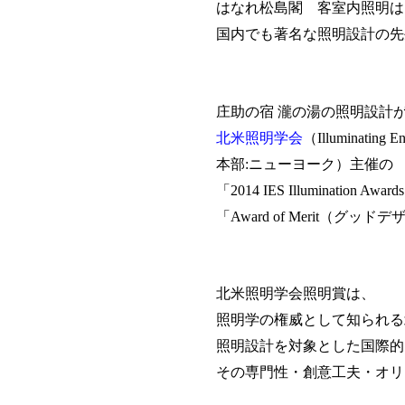
はなれ松島閣 客室内照明は
国内でも著名な照明設計の先
庄助の宿 瀧の湯の照明設計
北米照明学会
（
Illuminating E
本部
:
ニューヨーク）主催の
「
2014 IES Illumination Awards
「
Award of Merit
（グッドデ
北米照明学会照明賞は、
照明学の権威として知られる
照明設計を対象とした国際的
その専門性・創意工夫・オリ