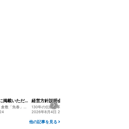
山陽新聞の一面に掲載いただきました！
経営方針説明会を開催しました
創業128年の魚屋 倉敷「魚春」ファンド
130年の伝統と革新 ヤマタカ醤油ファンド
24
2026年8月4日 20:00
2026年7月30日 15:
他の記事を見る