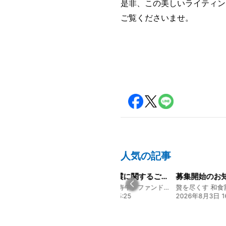
是非、この美しいライティン
ご覧くださいませ。
人気の記事
経営方針説明会を開催しました
令和8年熊本地震に関するご報告
募集開始のお
130年の伝統と革新 ヤマタカ醤油ファンド
熊本 あか牛「延寿牛」ファンド2026
贅を尽くす 和食
20:00
2026年7月30日 15:25
2026年8月3日 16