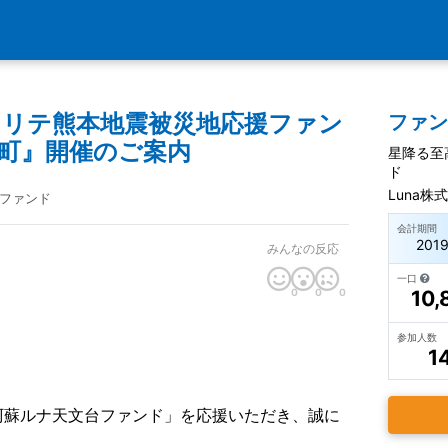
ュリテ熊本地震被災地応援ファン
ファ
大手町』開催のご案内
星降る至
ド
Luna株
ファンド
会計期間
201
みんなの反応
一口
0
0
0
10,
参加人数
1
阿蘇ルナ天文台ファンド」を応援いただき、誠に