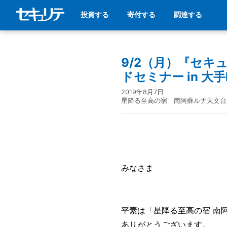
投資する
寄付する
調達する
9/2（月）『セキ
ドセミナー in 
2019年8月7日
星降る至高の宿 南阿蘇ルナ天文台
みなさま
平素は「星降る至高の宿 南
ありがとうございます。