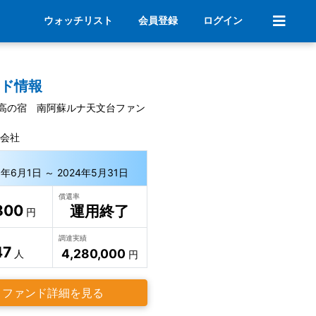
ウォッチリスト
会員登録
ログイン
ンド情報
高の宿 南阿蘇ルナ天文台ファン
式会社
9年6月1日 ～ 2024年5月31日
償還率
800
運用終了
円
調達実績
47
4,280,000
人
円
ファンド詳細を見る