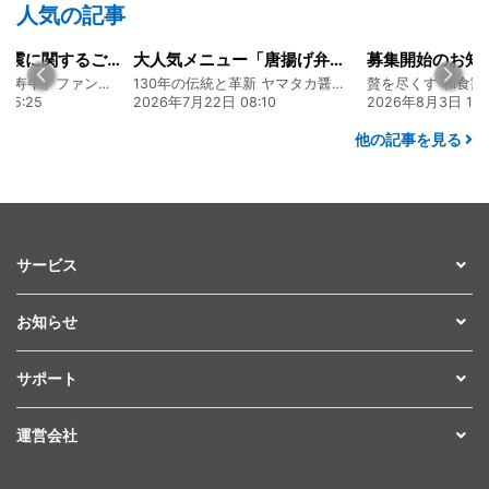
人気の記事
大人気メニュー「唐揚げ弁当」のレシピをご紹介します！
募集開始のお知らせ
130年の伝統と革新 ヤマタカ醤油ファンド
贅を尽くす 和食割烹明徳ファンド
年7月22日 08:10
2026年8月3日 16:48
2026年8
他の記事を見る
サービス
お知らせ
サポート
運営会社