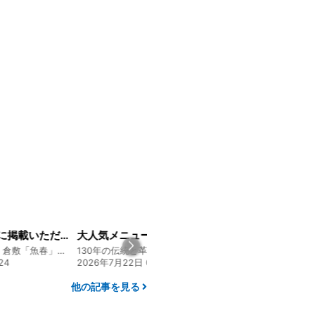
大人気メニュー「唐揚げ弁当」のレシピをご紹介します！
経営方針説明会を開催しました
130年の伝統と革新 ヤマタカ醤油ファンド
130年の伝統と革新 ヤマタカ醤油ファンド
8:10
2026年8月4日 20:00
2026年7月30日 15:
他の記事を見る