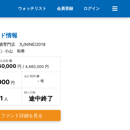
ウォッチリスト
会員登録
ログイン
ンド情報
専門店 九(NINE)2018
NE）小山 和希
いる金額
60,000
円 /
4,660,000 円
会計期間
000
- 年
円
残り日数
1
途中終了
人
ファンド詳細を見る