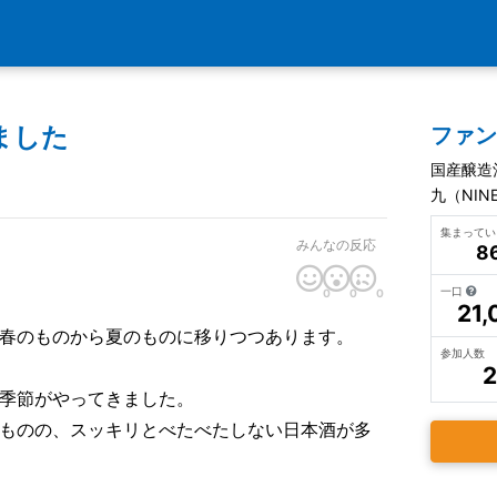
ました
ファ
国産醸造酒
九（NI
集まって
みんなの反応
8
一口
0
0
0
21,
春のものから夏のものに移りつつあります。
参加人数
2
季節がやってきました。
ものの、スッキリとべたべたしない日本酒が多