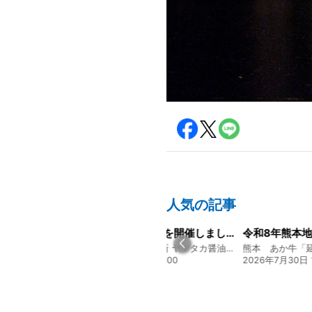
人気の記事
経営方針説明会を開催しました
令和8年熊本地震に関するご報告
募集開始のお
130年の伝統と革新 ヤマタカ醤油ファンド
熊本 あか牛「延寿牛」ファンド2026
贅を尽くす 和
20:00
2026年7月30日 15:25
2026年8月3日 1