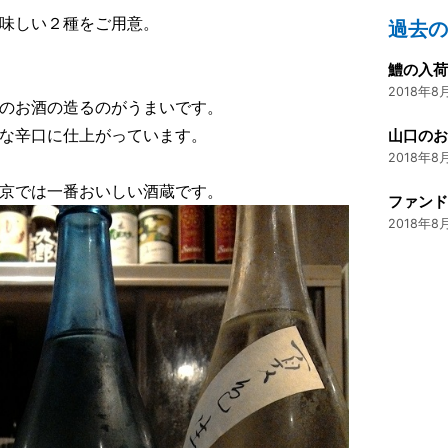
味しい２種をご用意。
過去
鱧の入
2018年8月
のお酒の造るのがうまいです。
な辛口に仕上がっています。
山口の
2018年8月
京では一番おいしい酒蔵です。
ファン
2018年8月