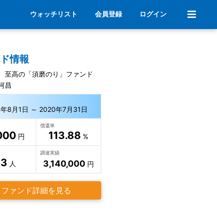
ウォッチリスト
会員登録
ログイン
ンド情報
 至高の「須磨のり」ファンド
河昌
8年8月1日 ～ 2020年7月31日
償還率
000
113.88
円
%
調達実績
13
3,140,000
人
円
ファンド詳細を見る