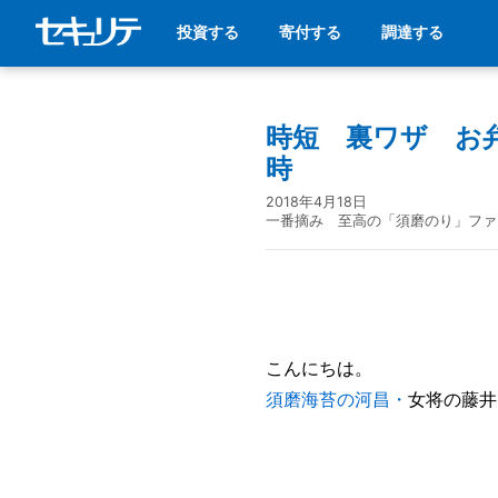
投資する
寄付する
調達する
時短 裏ワザ お
時
2018年4月18日
一番摘み 至高の「須磨のり」ファ
こんにちは。
須磨海苔の河昌・
女将の藤井