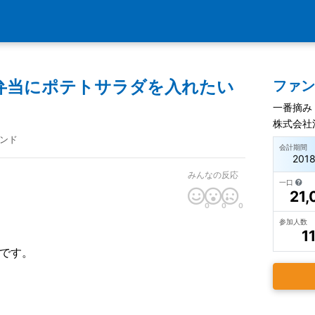
弁当にポテトサラダを入れたい
ファ
一番摘み
株式会社
ンド
会計期間
201
みんなの反応
一口
21,
0
0
0
参加人数
1
です。