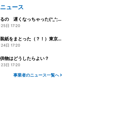
のニュース
お中元送るの 遅くなっちゃった(^_^;)まだ間に合う？！という方へ
25日 17:20
河昌の包装紙をまとった（？！）東京オリンピック＆パラリンピックマスコットちゃん その後
24日 17:20
お供物はどうしたらよい？
23日 17:20
事業者のニュース一覧へ