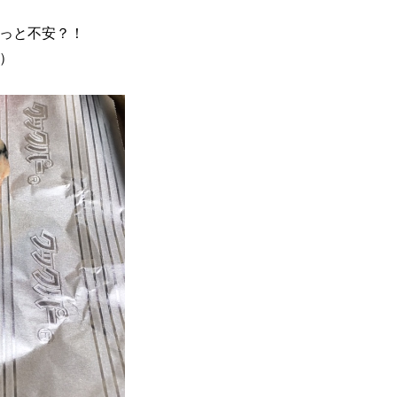
っと不安？！
）