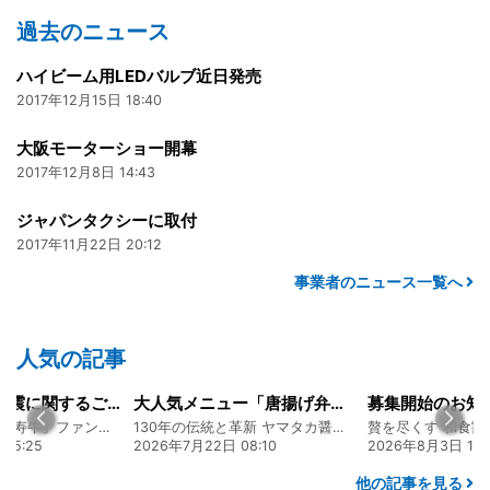
過去のニュース
ハイビーム用LEDバルブ近日発売
2017年12月15日 18:40
大阪モーターショー開幕
2017年12月8日 14:43
ジャパンタクシーに取付
2017年11月22日 20:12
事業者のニュース一覧へ
人気の記事
令和8年熊本地震に関するご報告
大人気メニュー「唐揚げ弁当」のレシピをご紹介します！
募集開始のお知
熊本 あか牛「延寿牛」ファンド2026
130年の伝統と革新 ヤマタカ醤油ファンド
贅を尽くす 和食割
15:25
2026年7月22日 08:10
2026年8月3日 16:
他の記事を見る