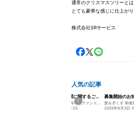
通常のクリスマスツリーとは
とても豪華な感じに仕上がり
株式会社SRサービス
人気の記事
経営方針説明会を開催しました
令和8年熊本地震に関するご報告
募集開始のお
130年の伝統と革新 ヤマタカ醤油ファンド
熊本 あか牛「延寿牛」ファンド2026
贅を尽くす 和食
20:00
2026年7月30日 15:25
2026年8月3日 16