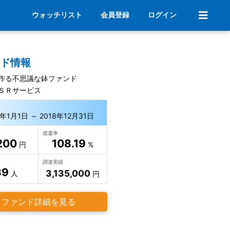
ウォッチリスト
会員登録
ログイン
ンド情報
作る不思議な鉢ファンド
ＳＲサービス
8年1月1日 ～ 2018年12月31日
償還率
200
108.19
円
%
調達実績
39
3,135,000
人
円
ファンド詳細を見る