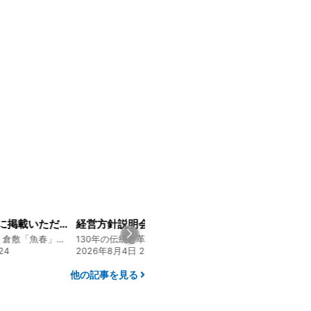
山陽新聞の一面に掲載いただきました！
経営方針説明会を開催しました
創業128年の魚屋 倉敷「魚春」ファンド
130年の伝統と革新 ヤマタカ醤油ファンド
24
2026年8月4日 20:00
2026年7月30日 15:
他の記事を見る