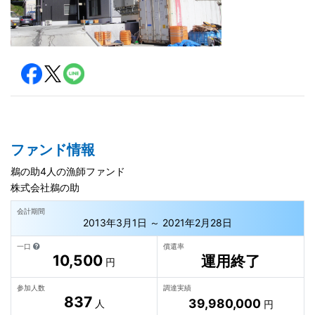
ファンド情報
鵜の助4人の漁師ファンド
株式会社鵜の助
会計期間
2013年3月1日 ～ 2021年2月28日
一口
償還率
10,500
運用終了
円
参加人数
調達実績
837
39,980,000
人
円