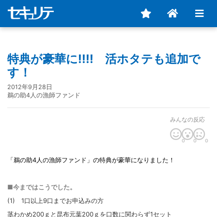
特典が豪華に!!!! 活ホタテも追加で
す！
2012年9月28日
鵜の助4人の漁師ファンド
みんなの反応
0
0
0
「鵜の助
4人の漁師ファンド」の特典が豪華になりました！
■今まではこうでした。
(1) 1口以上9口までお申込みの方
茎わかめ200ｇと昆布元葉200ｇを口数に関わらず1セット