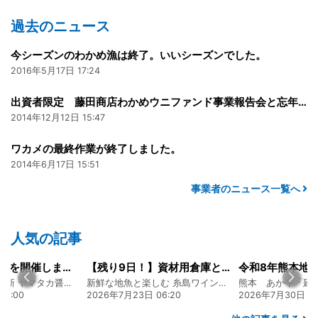
過去のニュース
今シーズンのわかめ漁は終了。いいシーズンでした。
2016年5月17日 17:24
出資者限定 藤田商店わかめウニファンド事業報告会と忘年会のお知らせ（12/18）
2014年12月12日 15:47
ワカメの最終作業が終了しました。
2014年6月17日 15:51
事業者のニュース一覧へ
人気の記事
経営方針説明会を開催しました
【残り9日！】資材用倉庫として、コンテナハウスの購入を検討しています
130年の伝統と革新 ヤマタカ醤油ファンド
新鮮な地魚と楽しむ 糸島ワインファンド
20:00
2026年7月23日 06:20
2026年7月30日 15