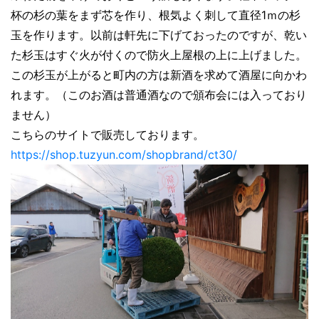
杯の杉の葉をまず芯を作り、根気よく刺して直径1ｍの杉
玉を作ります。以前は軒先に下げておったのですが、乾い
た杉玉はすぐ火が付くので防火上屋根の上に上げました。
この杉玉が上がると町内の方は新酒を求めて酒屋に向かわ
れます。（このお酒は普通酒なので頒布会には入っており
ません）
こちらのサイトで販売しております。
https://shop.tuzyun.com/shopbrand/ct30/