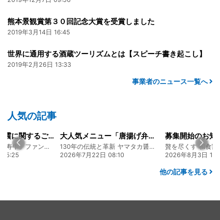
熊本景観賞第３０回記念大賞を受賞しました
2019年3月14日 16:45
世界に通用する酒蔵ツーリズムとは【スピーチ書き起こし】
2019年2月26日 13:33
事業者のニュース一覧へ
人気の記事
令和8年熊本地震に関するご報告
大人気メニュー「唐揚げ弁当」のレシピをご紹介します！
募集開始のお知
熊本 あか牛「延寿牛」ファンド2026
130年の伝統と革新 ヤマタカ醤油ファンド
贅を尽くす 和食割
15:25
2026年7月22日 08:10
2026年8月3日 16:
他の記事を見る