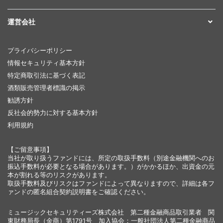
運営会社
プライバシーポリシー
情報セキュリティ基本方針
特定商取引法に基づく表記
酒類販売管理者標識の掲示
勧誘方針
反社会的勢力に対する基本方針
利用規約
【ご留意事項】
当社が取り扱うファンドには、所定の取扱手数料（別途金融機関へのお
振込手数料が必要となる場合があります。）がかかるほか、出資金の元
本が割れる等のリスクがあります。
取扱手数料及びリスクはファンドによって異なりますので、詳細は各フ
ァンドの匿名組合契約説明書をご確認ください。
ミュージックセキュリティーズ株式会社 第二種金融商品取引業者 関
東財務局長（金商）第1791号 加入協会：一般社団法人第二種金融商品