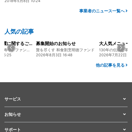
2018年5月8日 10:24
事業者のニュース一覧へ
人気の記事
始のお知らせ
大人気メニュー「唐揚げ弁当」のレシピをご紹介します！
くす 和食割烹明徳ファンド
130年の伝統と革新 ヤマタカ醤油ファンド
月3日 16:48
2026年7月22日 08:10
2026年8月5
他の記事を見る
サービス
お知らせ
サポート