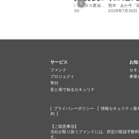
創業128年の魚屋 倉敷「魚春」ファンド
130年の伝統と革新 ヤマタカ醤油ファンド
17:24
2026年8月4日 20:00
2026年7月30日 1
サービス
お知
ファンド
セキ
プロジェクト
事業
寄付
音と画で知るセキュリテ
プライバシーポリシー
情報セキュリティ基
約
【ご留意事項】
当社が取り扱うファンドには、所定の取扱手数料
す。