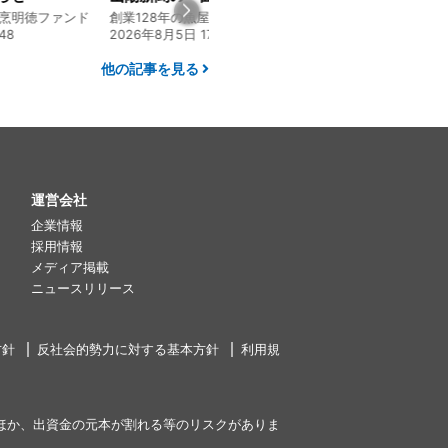
割烹明徳ファンド
創業128年の魚屋 倉敷「魚春」ファンド
48
2026年8月5日 17:24
2026年8月4日 20:0
他の記事を見る
運営会社
企業情報
採用情報
メディア掲載
ニュースリリース
方針
反社会的勢力に対する基本方針
利用規
ほか、出資金の元本が割れる等のリスクがありま