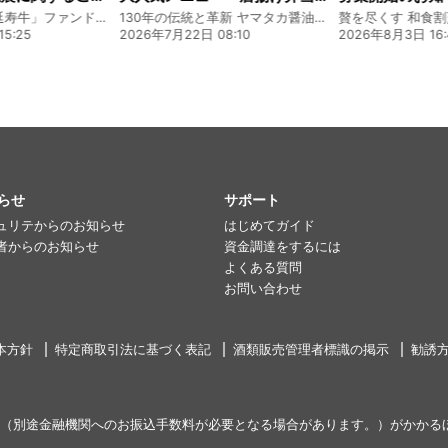
熊本 あか牛「延寿牛」ファンド2026
130年の伝統と革新 ヤマタカ醤油ファンド
贅を尽くす 和食
5:25
2026年7月22日 08:10
2026年8月3日 16:
らせ
サポート
ュリテからのお知らせ
はじめてガイド
者からのお知らせ
資金調達をするには
よくある質問
お問い合わせ
本方針
特定商取引法に基づく表記
酒類販売管理者標識の掲示
勧誘
（別途金融機関へのお振込手数料が必要となる場合があります。）がかかる