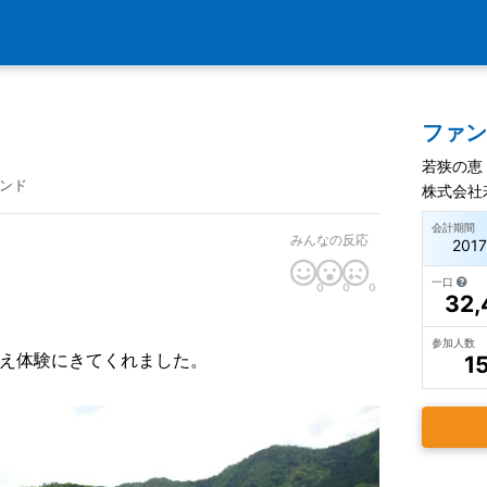
ファ
若狭の恵
ンド
株式会社
会計期間
みんなの反応
201
一口
0
0
0
32,
参加人数
え体験にきてくれました。
1