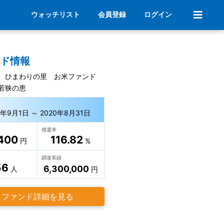
ウォッチリスト
会員登録
ログイン
ンド情報
 ひまわりの里 お米ファンド
若狭の恵
7年9月1日 ～ 2020年8月31日
償還率
400
116.82
円
%
調達実績
56
6,300,000
人
円
ファンド詳細を見る