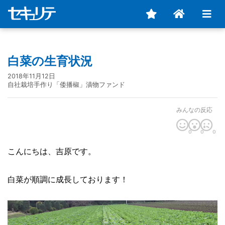
白菜の生育状況
2018年11月12日
自社栽培手作り「倭播椒」漬物ファンド
みんなの反応
0
0
0
こんにちは、吉原です。
白菜が順調に成長しております！