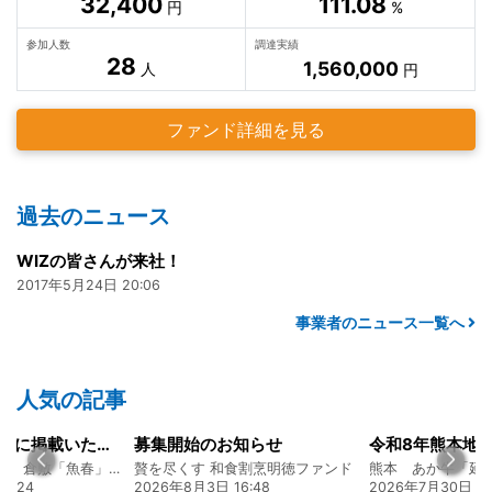
32,400
111.08
円
%
参加人数
調達実績
28
1,560,000
人
円
ファンド詳細を見る
過去のニュース
WIZの皆さんが来社！
2017年5月24日 20:06
事業者のニュース一覧へ
人気の記事
山陽新聞の一面に掲載いただきました！
募集開始のお知らせ
創業128年の魚屋 倉敷「魚春」ファンド
贅を尽くす 和食割烹明徳ファンド
7:24
2026年8月3日 16:48
2026年7月30日 15